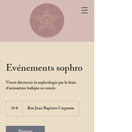
De la poussière
Evénements sophro
d'étoile
Venez découvrir la sophrologie par le biais
d'animation ludique en soirée.
50
euros
50 €
Rue Jean Baptiste Carpeaux
Réserver