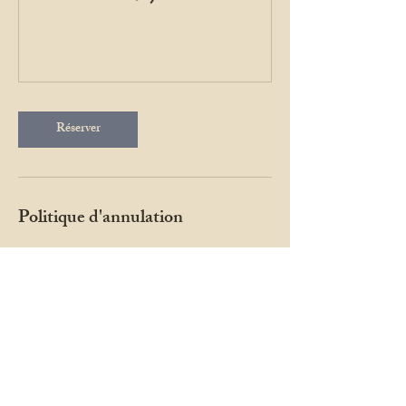
Réserver
Politique d'annulation
Pour annuler, ou reporter, nous contacter 24 h à
l'avance.
Coordonnées
1 Rue Jean Baptiste Carpeaux, Dijon, France