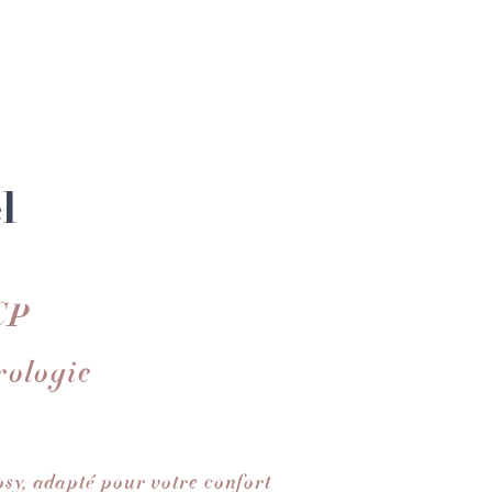
l
CP
rologie
osy, adapté pour votre confort