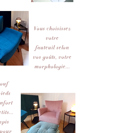
Vous choisissez
votre
fauteuil
selon
vos goûts, votre
morphologie...
pouf
pieds
onfort
tits...
tapis
 pour