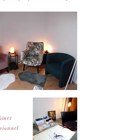
binet
ssionnel